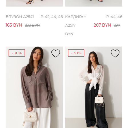
БЛУЗОН А2541
Р. 42, 44, 46
КАРДИГАН
Р. 44, 46
163
BYN
207
BYN
233
BYN
А2517
297
BYN
- 30%
- 30%