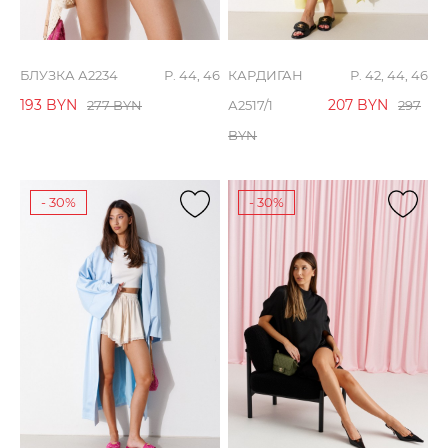
БЛУЗКА А2234
Р. 44, 46
КАРДИГАН
Р. 42, 44, 46
193
BYN
207
BYN
277
BYN
А2517/1
297
BYN
- 30%
- 30%