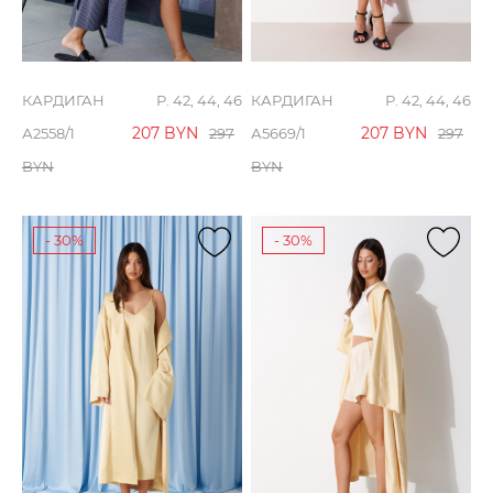
КАРДИГАН
Р. 42, 44, 46
КАРДИГАН
Р. 42, 44, 46
207
BYN
207
BYN
А2558/1
297
А5669/1
297
BYN
BYN
- 30%
- 30%