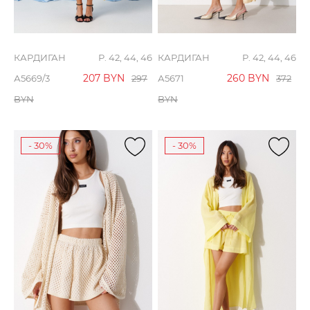
КАРДИГАН
Р. 42, 44, 46
КАРДИГАН
Р. 42, 44, 46
207
BYN
260
BYN
А5669/3
297
А5671
372
BYN
BYN
- 30%
- 30%