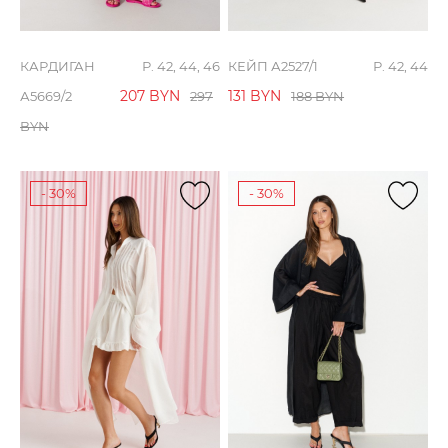
КАРДИГАН
Р. 42, 44, 46
КЕЙП А2527/1
Р. 42, 44
207
BYN
131
BYN
А5669/2
297
188
BYN
BYN
- 30%
- 30%