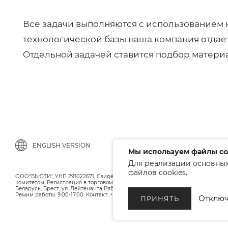
Все задачи выполняются с использованием 
технологической базы наша компания отдае
Отдельной задачей ставится подбор матери
ENGLISH VERSION
Мы используем файлы co
Для реализации основных
файлов cookies.
ООО"БЬЮТИ", УНП 291022671, Свидельство о регистрации 05.10.2010 Брестс
комитетом. Регистрация в торговом реестре 12.01.2018, номер 402445.
Беларусь, Брест, ул. Лейтенанта Рябцева 75
Режим работы: 9.00-17.00. Контакт: +375 (33) 379-10-80
Отключ
ПРИНЯТЬ