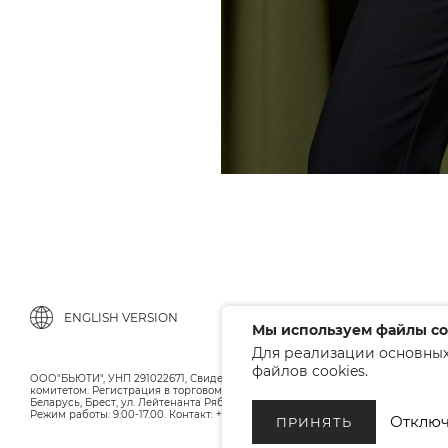
ENGLISH VERSION
Мы используем файлы co
Для реализации основных
файлов cookies.
ООО"БЬЮТИ", УНП 291022671, Свидельство о регистрации 05.10.2010 Брестс
комитетом. Регистрация в торговом реестре 12.01.2018, номер 402445.
Беларусь, Брест, ул. Лейтенанта Рябцева 75
Режим работы: 9.00-17.00. Контакт: +375 (33) 379-10-80
Отключ
ПРИНЯТЬ