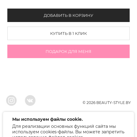
ДОБАВИТЬ В КОРЗИНУ
КУПИТЬ В 1 КЛИК
ПОДАРОК ДЛЯ МЕНЯ
© 2026 BEAUTY-STYLE.BY
ООО"БЬЮТИ", УНП 291022671, Свидельство о регистрации 05.10.2010
Мы используем файлы cookie.
Брестским районым исполнительным комитетом. Регистрация в торговом
Для реализации основных функций сайта мы
реестре 12.01.2018, номер 402445.
Беларусь, Брест, ул. Лейтенанта Рябцева 75
используем cookies-файлы. Вы можете запретить
Режим работы: 9.00-17.00. Контакт: +375 (33) 379-10-80