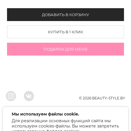
ДОБАВИТЬ В КОРЗИНУ
КУПИТЬ В 1 КЛИК
ПОДАРОК ДЛЯ МЕНЯ
© 2026 BEAUTY-STYLE.BY
ООО"БЬЮТИ", УНП 291022671, Свидельство о регистрации 05.10.2010
Мы используем файлы cookie.
Брестским районым исполнительным комитетом. Регистрация в торговом
Для реализации основных функций сайта мы
реестре 12.01.2018, номер 402445.
Беларусь, Брест, ул. Лейтенанта Рябцева 75
используем cookies-файлы. Вы можете запретить
Режим работы: 9.00-17.00. Контакт: +375 (33) 379-10-80