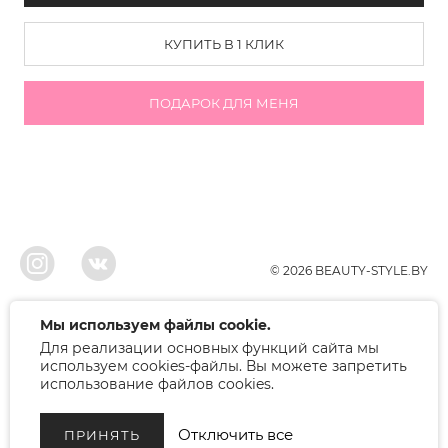
КУПИТЬ В 1 КЛИК
ПОДАРОК ДЛЯ МЕНЯ
© 2026 BEAUTY-STYLE.BY
ООО"БЬЮТИ", УНП 291022671, Свидельство о регистрации 05.10.2010
Мы используем файлы cookie.
Брестским районым исполнительным комитетом. Регистрация в торговом
Для реализации основных функций сайта мы
реестре 12.01.2018, номер 402445.
Беларусь, Брест, ул. Лейтенанта Рябцева 75
используем cookies-файлы. Вы можете запретить
Режим работы: 9.00-17.00. Контакт: +375 (33) 379-10-80
использование файлов cookies.
Отключить все
ПРИНЯТЬ