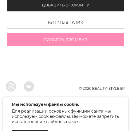
ДОБАВИТЬ В КОРЗИНУ
КУПИТЬ В 1 КЛИК
ПОДАРОК ДЛЯ МЕНЯ
© 2026 BEAUTY-STYLE.BY
ООО"БЬЮТИ", УНП 291022671, Свидельство о регистрации 05.10.2010
Мы используем файлы cookie.
Брестским районым исполнительным комитетом. Регистрация в торговом
Для реализации основных функций сайта мы
реестре 12.01.2018, номер 402445.
Беларусь, Брест, ул. Лейтенанта Рябцева 75
используем cookies-файлы. Вы можете запретить
Режим работы: 9.00-17.00. Контакт: +375 (33) 379-10-80
использование файлов cookies.