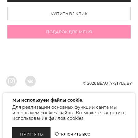
КУПИТЬ В 1 КЛИК
ПОДАРОК ДЛЯ МЕНЯ
© 2026 BEAUTY-STYLE.BY
ООО"БЬЮТИ", УНП 291022671, Свидельство о регистрации 05.10.2010
Мы используем файлы cookie.
Брестским районым исполнительным комитетом. Регистрация в торговом
Для реализации основных функций сайта мы
реестре 12.01.2018, номер 402445.
Беларусь, Брест, ул. Лейтенанта Рябцева 75
используем cookies-файлы. Вы можете запретить
Режим работы: 9.00-17.00. Контакт: +375 (33) 379-10-80
использование файлов cookies.
Отключить все
ПРИНЯТЬ