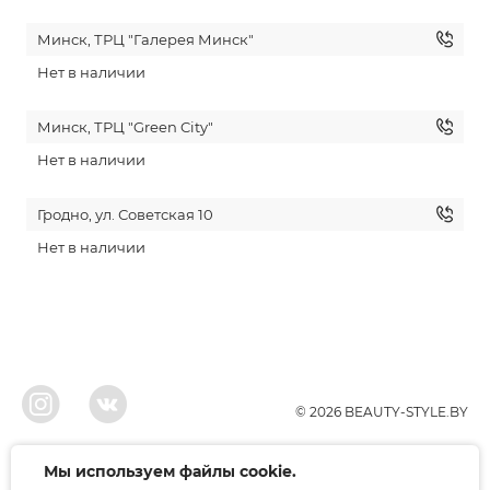
Минск, ТРЦ "Галерея Минск"
Нет в наличии
Минск, ТРЦ "Green City"
Нет в наличии
Гродно, ул. Советская 10
Нет в наличии
© 2026 BEAUTY-STYLE.BY
ООО"БЬЮТИ", УНП 291022671, Свидельство о регистрации 05.10.2010
Мы используем файлы cookie.
Брестским районым исполнительным комитетом. Регистрация в торговом