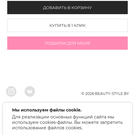
ДОБАВИТЬ В КОРЗИНУ
КУПИТЬ В 1 КЛИК
ПОДАРОК ДЛЯ МЕНЯ
© 2026 BEAUTY-STYLE.BY
ООО"БЬЮТИ", УНП 291022671, Свидельство о регистрации 05.10.2010
Мы используем файлы cookie.
Брестским районым исполнительным комитетом. Регистрация в торговом
Для реализации основных функций сайта мы
реестре 12.01.2018, номер 402445.
Беларусь, Брест, ул. Лейтенанта Рябцева 75
используем cookies-файлы. Вы можете запретить
Режим работы: 9.00-17.00. Контакт: +375 (33) 379-10-80
использование файлов cookies.