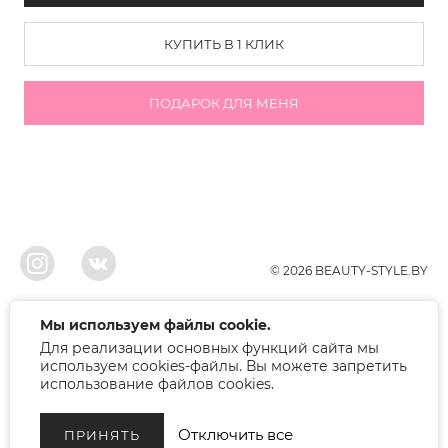
КУПИТЬ В 1 КЛИК
ПОДАРОК ДЛЯ МЕНЯ
© 2026 BEAUTY-STYLE.BY
ООО"БЬЮТИ", УНП 291022671, Свидельство о регистрации 05.10.2010
Мы используем файлы cookie.
Брестским районым исполнительным комитетом. Регистрация в торговом
Для реализации основных функций сайта мы
реестре 12.01.2018, номер 402445.
Беларусь, Брест, ул. Лейтенанта Рябцева 75
используем cookies-файлы. Вы можете запретить
Режим работы: 9.00-17.00. Контакт: +375 (33) 379-10-80
использование файлов cookies.
Отключить все
ПРИНЯТЬ