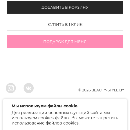
ДОБАВИТЬ В КОРЗИНУ
КУПИТЬ В 1 КЛИК
ПОДАРОК ДЛЯ МЕНЯ
© 2026 BEAUTY-STYLE.BY
ООО"БЬЮТИ", УНП 291022671, Свидельство о регистрации 05.10.2010
Мы используем файлы cookie.
Брестским районым исполнительным комитетом. Регистрация в торговом
Для реализации основных функций сайта мы
реестре 12.01.2018, номер 402445.
Беларусь, Брест, ул. Лейтенанта Рябцева 75
используем cookies-файлы. Вы можете запретить
Режим работы: 9.00-17.00. Контакт: +375 (33) 379-10-80
использование файлов cookies.