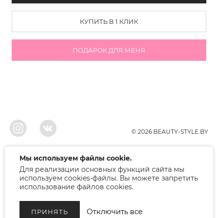
КУПИТЬ В 1 КЛИК
ПОДАРОК ДЛЯ МЕНЯ
© 2026 BEAUTY-STYLE.BY
ООО"БЬЮТИ", УНП 291022671, Свидельство о регистрации 05.10.2010
Мы используем файлы cookie.
Брестским районым исполнительным комитетом. Регистрация в торговом
Для реализации основных функций сайта мы
реестре 12.01.2018, номер 402445.
Беларусь, Брест, ул. Лейтенанта Рябцева 75
используем cookies-файлы. Вы можете запретить
Режим работы: 9.00-17.00. Контакт: +375 (33) 379-10-80
использование файлов cookies.
Отключить все
ПРИНЯТЬ