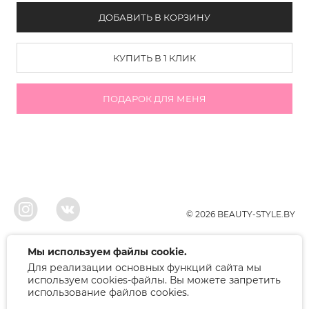
ДОБАВИТЬ В КОРЗИНУ
КУПИТЬ В 1 КЛИК
ПОДАРОК ДЛЯ МЕНЯ
© 2026 BEAUTY-STYLE.BY
ООО"БЬЮТИ", УНП 291022671, Свидельство о регистрации 05.10.2010
Мы используем файлы cookie.
Брестским районым исполнительным комитетом. Регистрация в торговом
Для реализации основных функций сайта мы
реестре 12.01.2018, номер 402445.
Беларусь, Брест, ул. Лейтенанта Рябцева 75
используем cookies-файлы. Вы можете запретить
Режим работы: 9.00-17.00. Контакт: +375 (33) 379-10-80
использование файлов cookies.