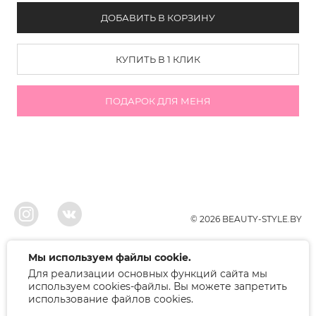
ДОБАВИТЬ В КОРЗИНУ
КУПИТЬ В 1 КЛИК
ПОДАРОК ДЛЯ МЕНЯ
© 2026 BEAUTY-STYLE.BY
ООО"БЬЮТИ", УНП 291022671, Свидельство о регистрации 05.10.2010
Мы используем файлы cookie.
Брестским районым исполнительным комитетом. Регистрация в торговом
Для реализации основных функций сайта мы
реестре 12.01.2018, номер 402445.
Беларусь, Брест, ул. Лейтенанта Рябцева 75
используем cookies-файлы. Вы можете запретить
Режим работы: 9.00-17.00. Контакт: +375 (33) 379-10-80
использование файлов cookies.