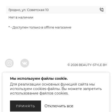
Гродно, ул. Советская 10
Нет в наличии
* - Доступен только в offline магазине
© 2026 BEAUTY-STYLE.BY
ООО"БЬЮТИ", УНП 291022671, Свидельство о регистрации 05.10.2010
Мы используем файлы cookie.
Брестским районым исполнительным комитетом. Регистрация в торговом
Для реализации основных функций сайта мы
реестре 12.01.2018, номер 402445.
Беларусь, Брест, ул. Лейтенанта Рябцева 75
используем cookies-файлы. Вы можете запретить
Режим работы: 9.00-17.00. Контакт: +375 (33) 379-10-80
использование файлов cookies.
Отключить все
ПРИНЯТЬ