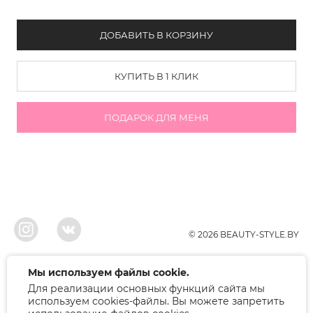
ДОБАВИТЬ В КОРЗИНУ
КУПИТЬ В 1 КЛИК
ПОДАРОК ДЛЯ МЕНЯ
© 2026 BEAUTY-STYLE.BY
ООО"БЬЮТИ", УНП 291022671, Свидельство о регистрации 05.10.2010
Мы используем файлы cookie.
Брестским районым исполнительным комитетом. Регистрация в торговом
Для реализации основных функций сайта мы
реестре 12.01.2018, номер 402445.
Беларусь, Брест, ул. Лейтенанта Рябцева 75
используем cookies-файлы. Вы можете запретить
Режим работы: 9.00-17.00. Контакт: +375 (33) 379-10-80