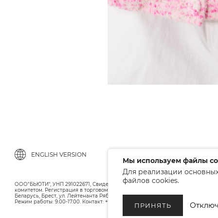
ENGLISH VERSION
Мы используем файлы co
Для реализации основных
файлов cookies.
ООО"БЬЮТИ", УНП 291022671, Свидельство о регистрации 05.10.2010 Брестс
комитетом. Регистрация в торговом реестре 12.01.2018, номер 402445.
Беларусь, Брест, ул. Лейтенанта Рябцева 75
Режим работы: 9.00-17.00. Контакт: +375 (33) 379-10-80
Отключ
ПРИНЯТЬ