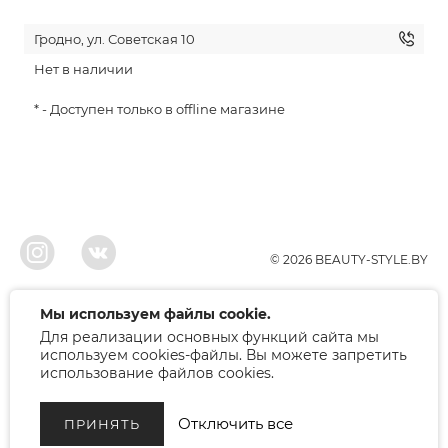
Гродно, ул. Советская 10
Нет в наличии
* - Доступен только в offline магазине
© 2026 BEAUTY-STYLE.BY
ООО"БЬЮТИ", УНП 291022671, Свидельство о регистрации 05.10.2010
Мы используем файлы cookie.
Брестским районым исполнительным комитетом. Регистрация в торговом
Для реализации основных функций сайта мы
реестре 12.01.2018, номер 402445.
Беларусь, Брест, ул. Лейтенанта Рябцева 75
используем cookies-файлы. Вы можете запретить
Режим работы: 9.00-17.00. Контакт: +375 (33) 379-10-80
использование файлов cookies.
Отключить все
ПРИНЯТЬ