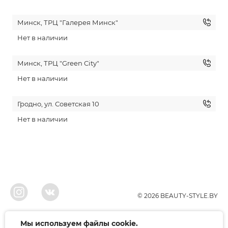
Минск, ТРЦ "Галерея Минск"
Нет в наличии
Минск, ТРЦ "Green City"
Нет в наличии
Гродно, ул. Советская 10
Нет в наличии
© 2026 BEAUTY-STYLE.BY
ООО"БЬЮТИ", УНП 291022671, Свидельство о регистрации 05.10.2010
Мы используем файлы cookie.
Брестским районым исполнительным комитетом. Регистрация в торговом